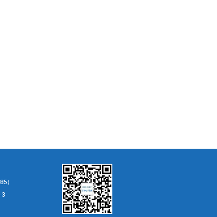
85）
-3