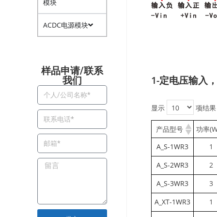
模块
ACDC电源模块
样品申请/联系
1-定电压输入
我们​
显示
项结果
产品型号
功率(W
A_S-1WR3
1
A_S-2WR3
2
A_S-3WR3
3
A_XT-1WR3
1