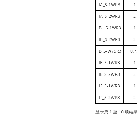
IA_S-1WR3
1
IA_S-2WR3
2
IB_LS-1WR3
1
IB_S-2WR3
2
IB_S-W75R3
0.7
IE_S-1WR3
1
IE_S-2WR3
2
IF_S-1WR3
1
IF_S-2WR3
2
显示第 1 至 10 项结果