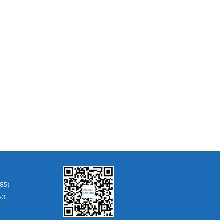
85）
-3