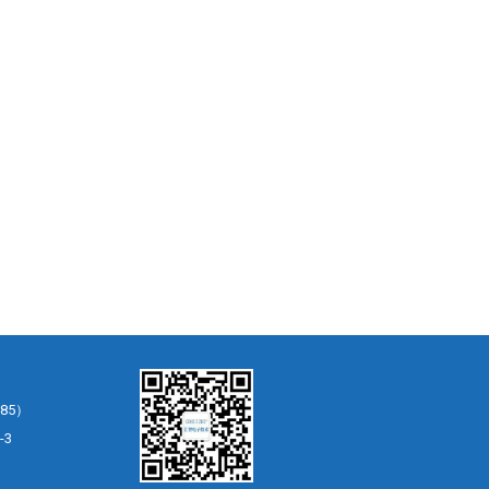
85）
-3