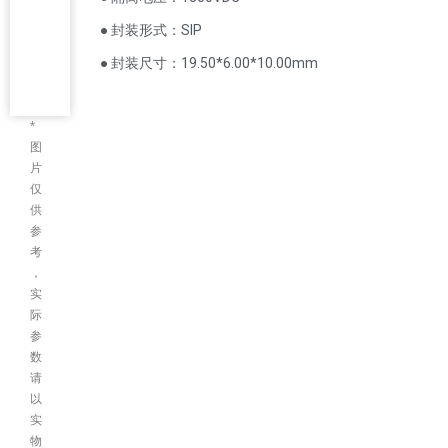
● 封装形式：SIP
● 封装尺寸：19.50*6.00*10.00mm
*
图
片
仅
供
参
考
，
实
际
参
数
请
以
实
物