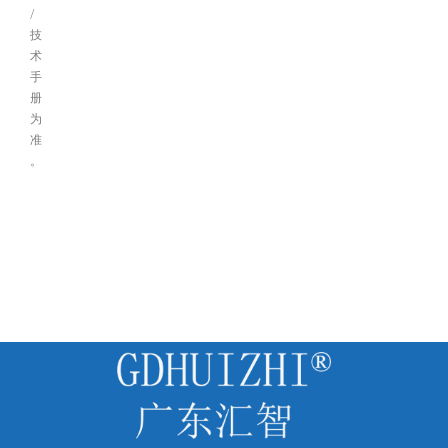
/
技
术
手
册
为
准
。