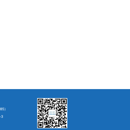
85）
-3