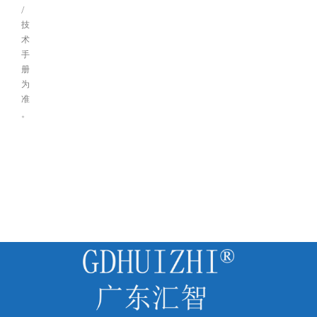
/
技
术
手
册
为
准
。