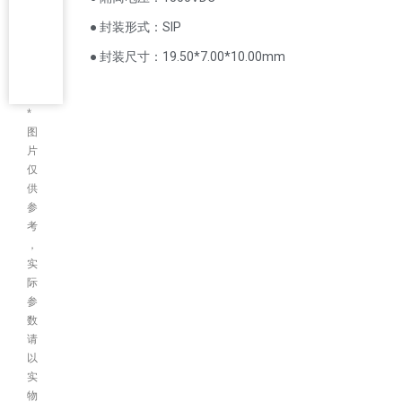
● 封装形式：SIP
● 封装尺寸：19.50*7.00*10.00mm
*
图
片
仅
供
参
考
，
实
际
参
数
请
以
实
物