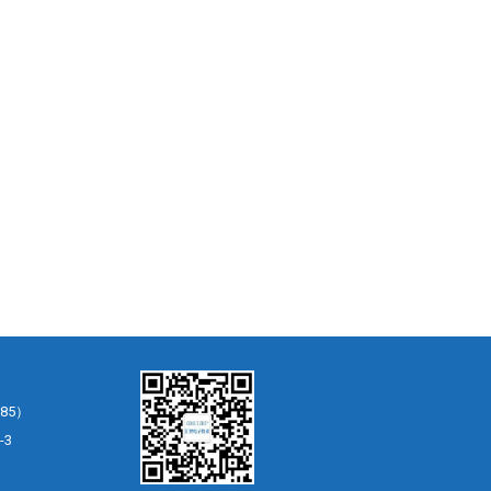
85）
-3