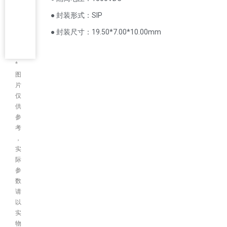
● 封装形式：SIP
● 封装尺寸：19.50*7.00*10.00mm
*
图
片
仅
供
参
考
，
实
际
参
数
请
以
实
物