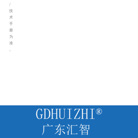
/
技
术
手
册
为
准
。