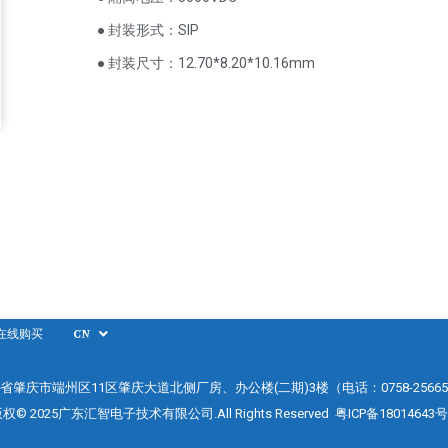
● 封装形式：SIP
● 封装尺寸：12.70*8.20*10.16mm
在线购买
CN
省肇庆市端州区11区肇庆大道北侧厂房、办公楼(二期)3楼（电话：0758-25665
权© 2025广东汇智电子技术有限公司.All Rights Reserved
粤ICP备18014643号