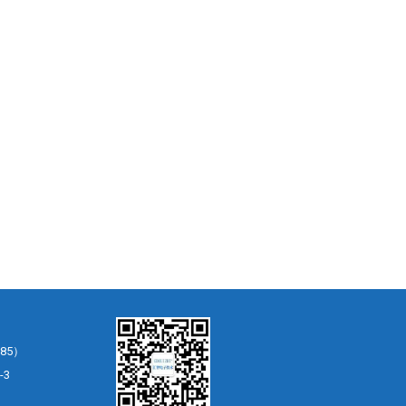
85）
-3