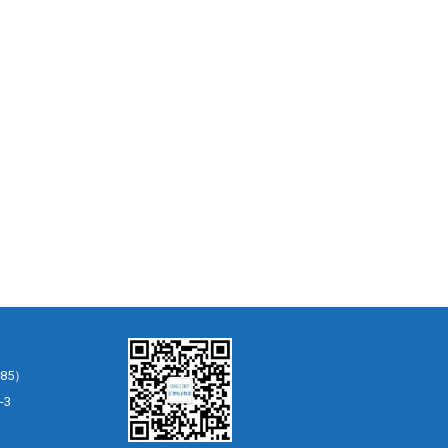
85）
-3