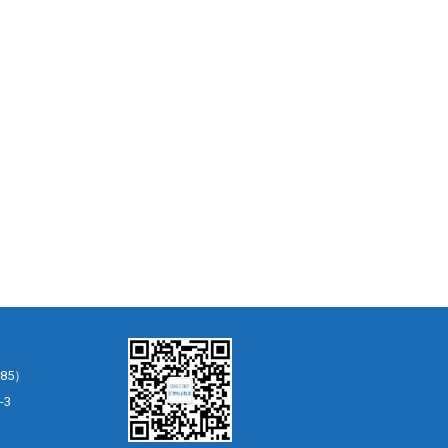
85）
-3