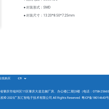
● 封装形式：SMD
● 封装尺寸：13.20*8.50*7.25mm
在线购买
CN
省肇庆市端州区11区肇庆大道北侧厂房、办公楼(二期)3楼（电话：0758-25665
权© 2025广东汇智电子技术有限公司.All Rights Reserved
粤ICP备18014643号