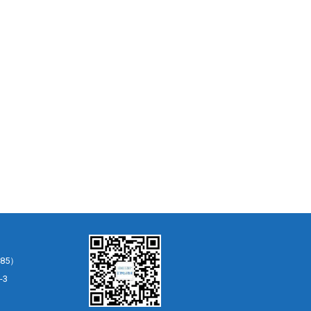
85）
-3