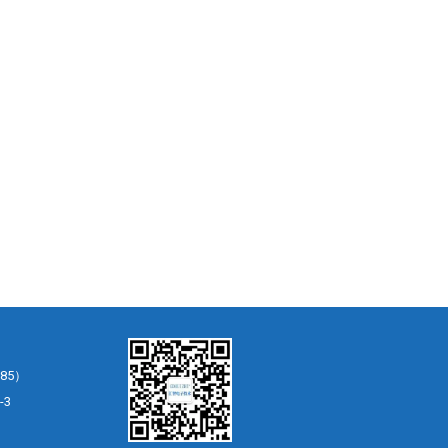
85）
-3