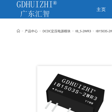
主页
CN
>
产品中心
>
DCDC定压电源模块
>
IB_S-2WR3
>
IB1503S-2