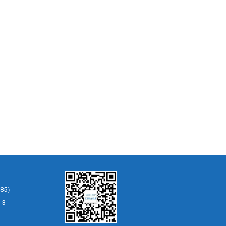
85）
-3