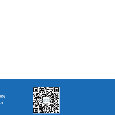
85）
-3