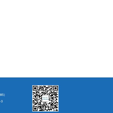
85）
-3