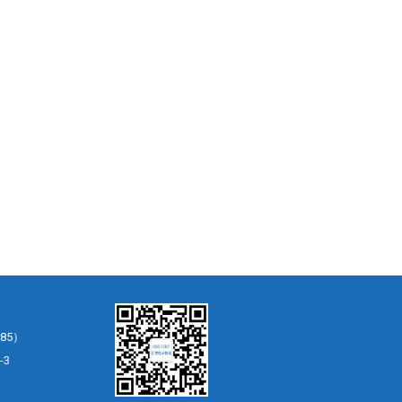
85）
-3