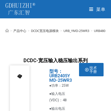
菜单
>
产品中心
>
DCDC宽压电源模块
>
URB_YMD-25WR3
>
URB4805Y
DCDC-宽压输入稳压输出系列
技术
型号：
手册
URB2405Y
MD-25WR3
●功率：25W
●输入电压
VDC
)：48
(
●输出电压