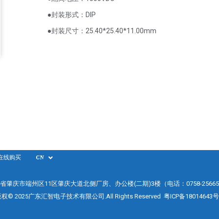
●封装形式：DIP
●封装尺寸：25.40*25.40*11.00mm
在线购买
CN
省肇庆市端州区11区肇庆大道北侧厂房、办公楼(二期)3楼（电话：0758-25665
权© 2025广东汇智电子技术有限公司.All Rights Reserved
粤ICP备18014643号