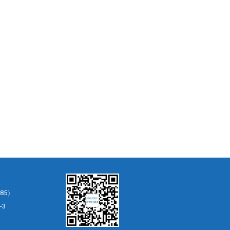
85）
-3