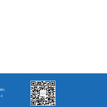
85）
-3