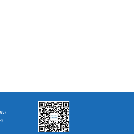
85）
-3