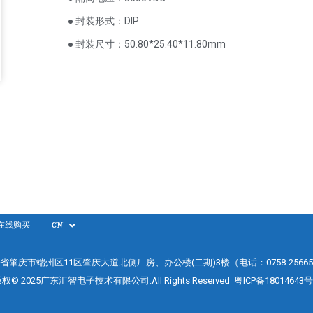
● 封装形式：DIP
● 封装尺寸：50.80*25.40*11.80mm
在线购买
CN
省肇庆市端州区11区肇庆大道北侧厂房、办公楼(二期)3楼（电话：0758-25665
权© 2025广东汇智电子技术有限公司.All Rights Reserved
粤ICP备18014643号