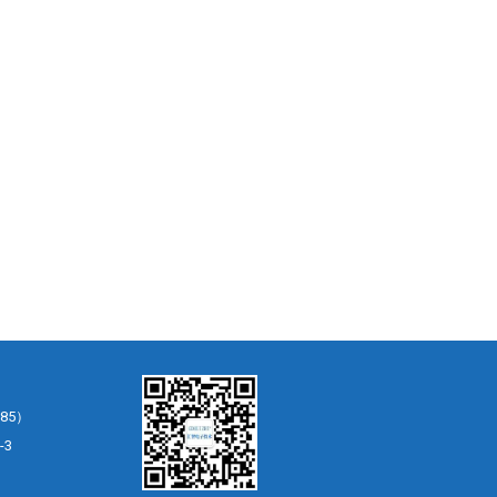
85）
-3