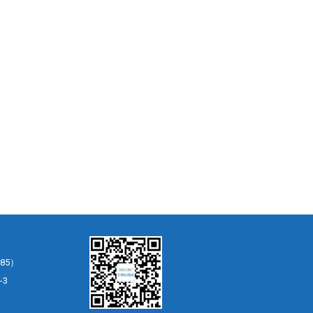
85）
-3