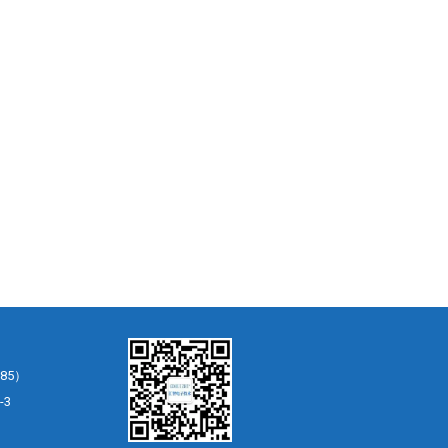
85）
-3