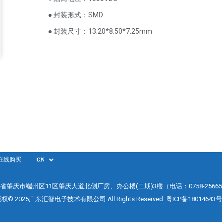
● 封装形式：SMD
● 封装尺寸：13.20*8.50*7.25mm
在线购买
CN
省肇庆市端州区11区肇庆大道北侧厂房、办公楼(二期)3楼（电话：0758-25665
权© 2025广东汇智电子技术有限公司.All Rights Reserved
粤ICP备18014643号