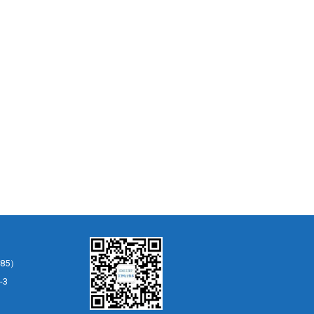
85）
-3