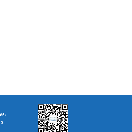
85）
-3