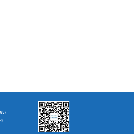
85）
-3