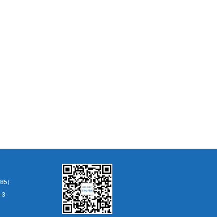
85）
-3